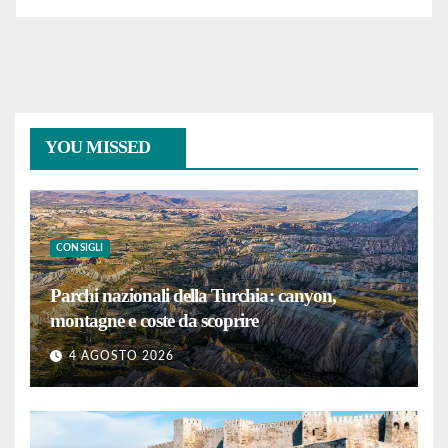
YOU MISSED
CONSIGLI
Parchi nazionali della Turchia: canyon,
montagne e coste da scoprire
4 AGOSTO 2026