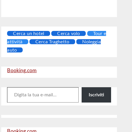
Cerca un hotel
Cerca volo
Tour e
attività
Cerca Traghetto
Noleggia
auto
Booking.com
Digita la tua e-mail...
Iscriviti
Booking.com