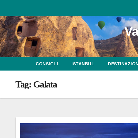
Salta
al
contenuto
Va
CONSIGLI
ISTANBUL
DESTINAZION
Tag:
Galata