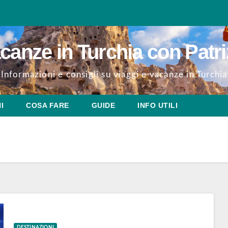
canze in Turchia con Patri
Informazioni e consigli su viaggi e vacanze in Turchia
I
COSA FARE
GUIDE
INFO UTILI
DESTINAZIONI