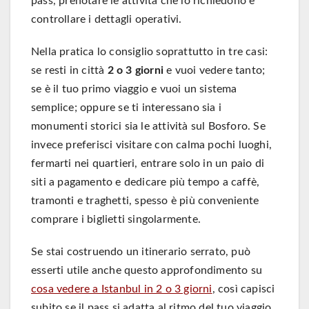
pass, prenotare le attività che lo richiedono e
controllare i dettagli operativi.
Nella pratica lo consiglio soprattutto in tre casi:
se resti in città
2 o 3 giorni
e vuoi vedere tanto;
se è il tuo primo viaggio e vuoi un sistema
semplice; oppure se ti interessano sia i
monumenti storici sia le attività sul Bosforo. Se
invece preferisci visitare con calma pochi luoghi,
fermarti nei quartieri, entrare solo in un paio di
siti a pagamento e dedicare più tempo a caffè,
tramonti e traghetti, spesso è più conveniente
comprare i biglietti singolarmente.
Se stai costruendo un itinerario serrato, può
esserti utile anche questo approfondimento su
cosa vedere a Istanbul in 2 o 3 giorni
, così capisci
subito se il pass si adatta al ritmo del tuo viaggio.