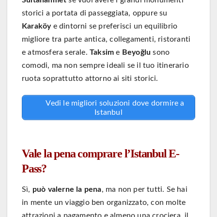
Sultanahmet
se vuoi avere i grandi monumenti
storici a portata di passeggiata, oppure su
Karaköy
e dintorni se preferisci un equilibrio
migliore tra parte antica, collegamenti, ristoranti
e atmosfera serale.
Taksim
e
Beyoğlu
sono
comodi, ma non sempre ideali se il tuo itinerario
ruota soprattutto attorno ai siti storici.
Vedi le migliori soluzioni dove dormire a
Istanbul
Vale la pena comprare l’Istanbul E-
Pass?
Sì,
può valerne la pena
, ma non per tutti. Se hai
in mente un viaggio ben organizzato, con molte
attrazioni a pagamento e almeno una crociera, il