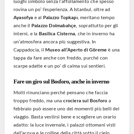
luoghi simbolo senza l’affollamento che spesso
rovina un po’ l’esperienza. A Istanbul, oltre ad
Ayasofya
e al
Palazzo Topkapı
, meritano tempo
anche il
Palazzo Dolmabahçe
, soprattutto per gli
interni, e la
Basilica Cisterna
, che in inverno ha
un’atmosfera ancora più suggestiva. In
Cappadocia, il
Museo all’Aperto di Göreme
è una
tappa da fare anche con freddo, purché con
scarpe adatte e un po’ di calma sui sentieri.
Fare un giro sul Bosforo, anche in inverno
Molti rinunciano perché pensano che faccia
troppo freddo, ma una
crociera sul Bosforo
a
febbraio può essere uno dei momenti più belli del
viaggio. Basta vestirsi bene e scegliere un orario
adatto: la luce invernale, i palazzi ottomani visti
dall’acqua e le colline della città sotto il cielo