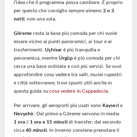
l’idea che il programma possa cambiare. È proprio
per questo che consiglio sempre almeno
2 o 3
notti
, non una sola.
Göreme
resta la base più comoda per chi vuole
essere vicino ai punti panoramici, ai tour e ai
trasferimenti.
Uçhisar
è più tranquilla e
panoramica, mentre
Ürgüp
è più comoda per chi
cerca una base ordinata e con più servizi. Se vuoi
approfondire cosa vedere tra valli, musei rupestri
e città sotterranee, trovi spunti utili anche in
questa guida su
cosa vedere in Cappadocia
.
Per arrivare, gli aeroporti più usati sono
Kayseri
e
Nevşehir
. Dal primo a Göreme servono in media
1 ora / 1 ora e 15 minuti
di transfer; dal secondo
circa
40 minuti
. In inverno conviene prenotare il