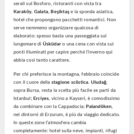
serali sul Bosforo, ristoranti con vista tra
Karaköy
,
Galata
,
Beşiktaş
e la sponda asiatica,
hotel che propongono pacchetti romantici. Non
serve nemmeno organizzare qualcosa di
elaborato: spesso basta una passeggiata sul
lungomare di
Üsküdar
o una cena con vista sui
ponti illuminati per capire perché l’inverno qui
abbia così tanto carattere.
Per chi preferisce la montagna, febbraio coincide
con il cuore della
stagione sciistica
.
Uludağ
,
sopra Bursa, resta la scelta più facile se parti da
Istanbul;
Erciyes
, vicino a Kayseri, è comodissimo
da combinare con la Cappadocia;
Palandöken
,
nei dintorni di Erzurum, è più da viaggio dedicato.
In queste zone l’atmosfera cambia
completamente: hotel sulla neve, impianti, rifugi