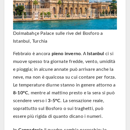
Dolmabahçe Palace sulle rive del Bosforo a
Istanbul, Turchia
Febbraio è ancora
pieno inverno
. A
Istanbul
ci si
muove spesso tra giornate fredde, vento, umidità
e pioggia; in alcune annate può arrivare anche la
neve, ma non è qualcosa su cui contare per forza.
Le temperature diurne stanno in genere attorno a
8-10°C
, mentre al mattino presto e la sera si può
scendere verso i
3-5°C
. La sensazione reale,
soprattutto sul Bosforo o sui traghetti, può
essere più rigida di quanto dicano i numeri.
In
Cappadocia
il quadro cambia parecchio: le