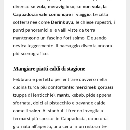
diverso:
se vola, meraviglioso; se non vola, la
Cappadocia vale comunque il viaggio
. Le città
sotterranee come
Derinkuyu
, le chiese rupestri, i
punti panoramici e le valli viste da terra
mantengono un fascino fortissimo. E quando
nevica leggermente, il paesaggio diventa ancora
più scenografico.
Mangiare piatti caldi di stagione
Febbraio è perfetto per entrare davvero nella
cucina turca più confortante:
mercimek çorbası
(zuppa di lenticchie),
mantı
, kebab, pide appena
sfornata, dolci al pistacchio e bevande calde
come il
salep
. A Istanbul il freddo invoglia a
fermarsi più spesso; in Cappadocia, dopo una
giornata all’aperto, una cena in un ristorante-