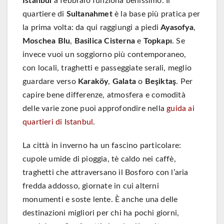
Istanbul
a febbraio funziona benissimo. Il
quartiere di
Sultanahmet
è la base più pratica per
la prima volta: da qui raggiungi a piedi
Ayasofya
,
Moschea Blu
,
Basilica Cisterna
e
Topkapı
. Se
invece vuoi un soggiorno più contemporaneo,
con locali, traghetti e passeggiate serali, meglio
guardare verso
Karaköy
,
Galata
o
Beşiktaş
. Per
capire bene differenze, atmosfera e comodità
delle varie zone puoi approfondire nella
guida ai
quartieri di Istanbul
.
La città in inverno ha un fascino particolare:
cupole umide di pioggia, tè caldo nei caffè,
traghetti che attraversano il Bosforo con l’aria
fredda addosso, giornate in cui alterni
monumenti e soste lente. È anche una delle
destinazioni migliori per chi ha pochi giorni,