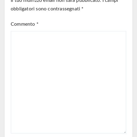
Il tuo indirizzo email non sarà pubblicato.
I campi
obbligatori sono contrassegnati
*
Commento
*