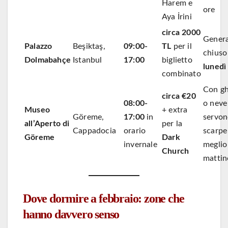
Harem e
ore
Aya İrini
circa 2000
Gener
Palazzo
Beşiktaş,
09:00-
TL
per il
chiuso 
Dolmabahçe
Istanbul
17:00
biglietto
lunedì
combinato
Con gh
circa €20
08:00-
o neve
Museo
+ extra
Göreme,
17:00
in
servo
all’Aperto di
per la
Cappadocia
orario
scarpe
Göreme
Dark
invernale
meglio
Church
mattin
Dove dormire a febbraio: zone che
hanno davvero senso