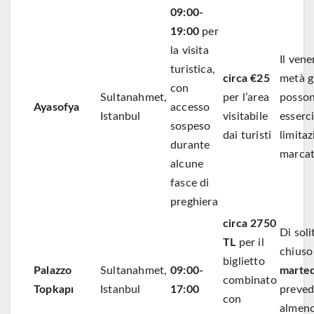
09:00-
19:00
per
la visita
Il vene
turistica,
circa €25
metà g
con
Sultanahmet,
per l’area
posso
Ayasofya
accesso
Istanbul
visitabile
esserc
sospeso
dai turisti
limitaz
durante
marca
alcune
fasce di
preghiera
circa 2750
Di soli
TL
per il
chiuso 
biglietto
Palazzo
Sultanahmet,
09:00-
marted
combinato
Topkapı
Istanbul
17:00
preved
con
almeno