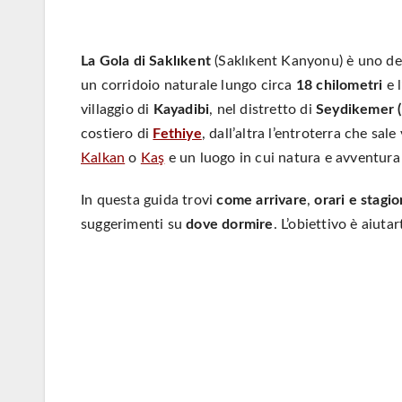
La Gola di Saklıkent
(Saklıkent Kanyonu) è uno dei
un corridoio naturale lungo circa
18 chilometri
e l
villaggio di
Kayadibi
, nel distretto di
Seydikemer 
costiero di
Fethiye
, dall’altra l’entroterra che sal
Kalkan
o
Kaş
e un luogo in cui natura e avventura
In questa guida trovi
come arrivare
,
orari e stagi
suggerimenti su
dove dormire
. L’obiettivo è aiuta