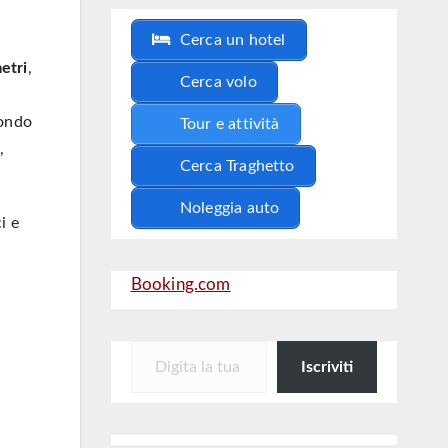
Cerca un hotel
etri
,
Cerca volo
mondo
Tour e attività
,
Cerca Traghetto
Noleggia auto
ci e
Booking.com
Digita la tua e-mail...
Iscriviti