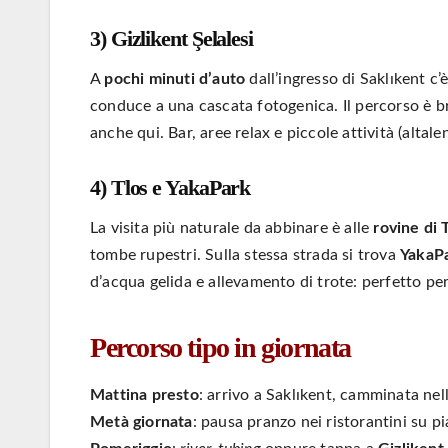
3) Gizlikent Şelalesi
A
pochi minuti d’auto
dall’ingresso di Saklıkent c’
conduce a una cascata fotogenica. Il percorso è br
anche qui. Bar, aree relax e piccole attività (altale
4) Tlos e YakaPark
La visita più naturale da abbinare è alle
rovine di 
tombe rupestri. Sulla stessa strada si trova
YakaP
d’acqua gelida e allevamento di trote: perfetto per
Percorso tipo in giornata
Mattina presto
: arrivo a Saklıkent, camminata nell
Metà giornata
: pausa pranzo nei ristorantini su p