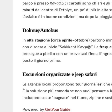
parco è presso
Kayadibi
; i cartelli sono chiari e g
minuti
dal centro di Fethiye, un po’ di più in alta 
L’asfalto è in buone condizioni, ma dopo la pioggia 
Dolmuş/Autobus
In
alta stagione (circa aprile–ottobre)
partono min
con discesa al bivio “Saklıkent Kavşağı”. La
freque
prosegue a piedi o con un breve taxi fino all’ingres
posto il giorno prima.
Escursioni organizzate e jeep safari
Le agenzie locali propongono
tour giornalieri
che 
È la soluzione più comoda se non vuoi pensare a logi
includono soste “bagnate” nel fiume, zipline e sos
Powered by
GetYourGuide