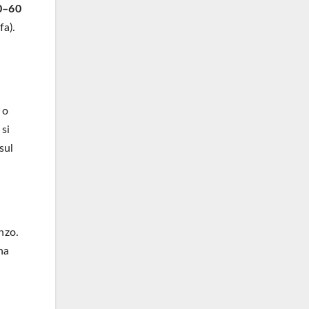
0–60
fa).
 o
 si
sul
nzo.
na