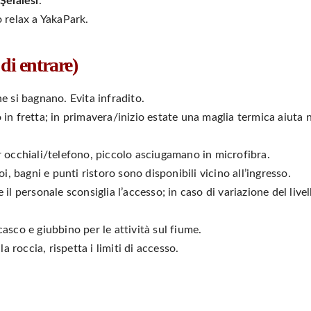
Şelalesi
.
 relax a YakaPark.
di entrare)
he si bagnano. Evita infradito.
o in fretta; in primavera/inizio estate una maglia termica aiuta 
r occhiali/telefono, piccolo asciugamano in microfibra.
oi, bagni e punti ristoro sono disponibili vicino all’ingresso.
 il personale sconsiglia l’accesso; in caso di variazione del livel
casco e giubbino per le attività sul fiume.
lla roccia, rispetta i limiti di accesso.