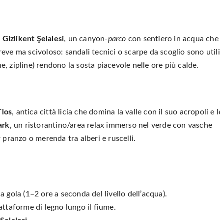
è
Gizlikent Şelalesi
, un canyon-
parco
con sentiero in acqua che
eve ma scivoloso: sandali tecnici o scarpe da scoglio sono utili
ne, zipline) rendono la sosta piacevole nelle ore più calde.
Tlos
, antica città licia che domina la valle con il suo acropoli e l
ark
, un ristorantino/area relax immerso nel verde con vasche
 pranzo o merenda tra alberi e ruscelli.
a gola (1–2 ore a seconda del livello dell’acqua).
iattaforme di legno lungo il fiume.