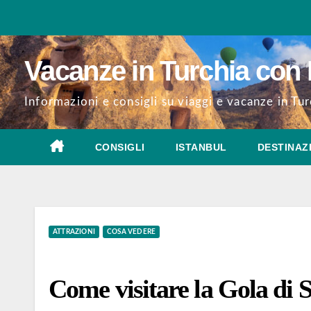
Salta
al
contenuto
Vacanze in Turchia con 
Informazioni e consigli su viaggi e vacanze in Tur
CONSIGLI
ISTANBUL
DESTINAZ
ATTRAZIONI
COSA VEDERE
Come visitare la Gola di S