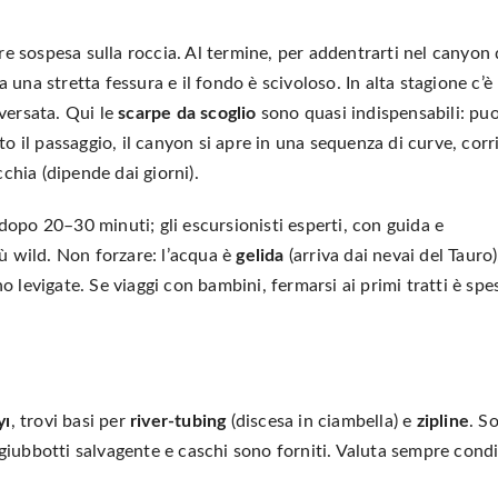
e sospesa sulla roccia. Al termine, per addentrarti nel canyon 
 una stretta fessura e il fondo è scivoloso. In alta stagione c’è
versata. Qui le
scarpe da scoglio
sono quasi indispensabili: puo
to il passaggio, il canyon si apre in una sequenza di curve, corr
cchia (dipende dai giorni).
dopo 20–30 minuti; gli escursionisti esperti, con guida e
iù wild. Non forzare: l’acqua è
gelida
(arriva dai nevai del Tauro)
 levigate. Se viaggi con bambini, fermarsi ai primi tratti è spe
yı
, trovi basi per
river-tubing
(discesa in ciambella) e
zipline
. S
e; giubbotti salvagente e caschi sono forniti. Valuta sempre condi