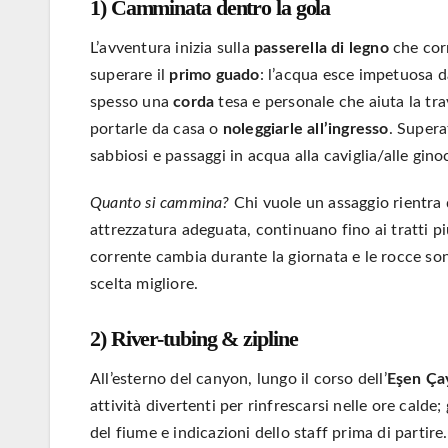
1) Camminata dentro la gola
L’avventura inizia sulla
passerella di legno
che corr
superare il
primo guado
: l’acqua esce impetuosa da
spesso una
corda
tesa e personale che aiuta la tra
portarle da casa o
noleggiarle all’ingresso
. Supera
sabbiosi e passaggi in acqua alla caviglia/alle gino
Quanto si cammina?
Chi vuole un assaggio rientra 
attrezzatura adeguata, continuano fino ai tratti p
corrente cambia durante la giornata e le rocce sono
scelta migliore.
2) River-tubing & zipline
All’esterno del canyon, lungo il corso dell’
Eşen Ça
attività divertenti per rinfrescarsi nelle ore cald
del fiume e indicazioni dello staff prima di partire.